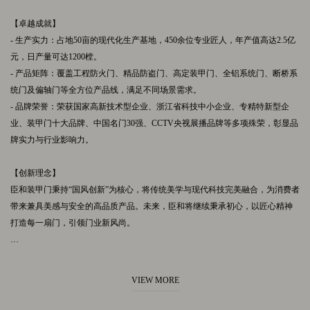
【卓越成就】
- 生产实力：占地50亩的现代化生产基地，450余位专业匠人，年产值高达2.5亿
元，日产量可达1200樘。
- 产品矩阵：覆盖工程防火门、精品防盗门、高定装甲门、全铝系统门、断桥系
统门及偏轴门等全方位产品线，满足不同场景需求。
- 品牌荣誉：荣获国家高新技术型企业、浙江省科技中小企业、专精特新型企
业、装甲门十大品牌、中国名门30强、CCTV央视展播品牌等多项殊荣，彰显品
牌实力与行业影响力。
【创新理念】
臣和装甲门秉持“国风创新”为核心，将传统美学与现代科技完美融合，为消费者
带来兼具美感与安全的高品质产品。未来，臣和将继续秉承初心，以匠心精神
打造每一扇门，引领门业新风尚。
如需了解更多详情或有意向合作，欢迎直接与臣和装甲门或其母公司群邦门业
联系，共同开启美好空间的守护之旅。
VIEW MORE