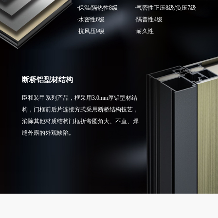
·保温/隔热性8级
·气密性正压8级/负压7级
·水密性6级
·隔普性4级
·抗风压9级
·耐久性
断桥铝型材结构
臣和装甲系列产品，框采用3.0mm厚铝型材结
构，门框前后片连接方式采用断桥结构技艺，
消除其他材质结构门框折弯圆角大、不直、焊
缝外露的外观缺陷。